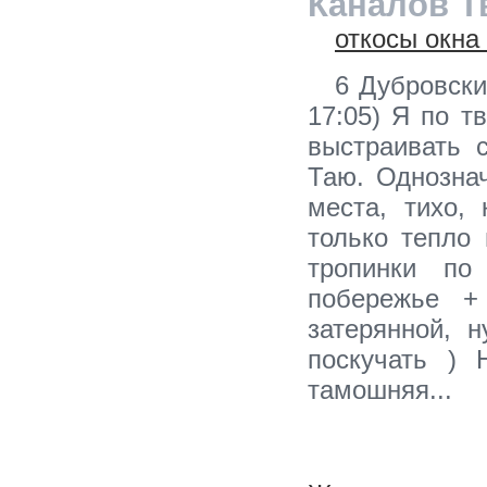
Каналов Т
откосы окна
6 Дубровск
17:05) Я по т
выстраивать 
Таю. Однозна
места, тихо,
только тепло
тропинки по
побережье +
затерянной, 
поскучать ) 
тамошняя...