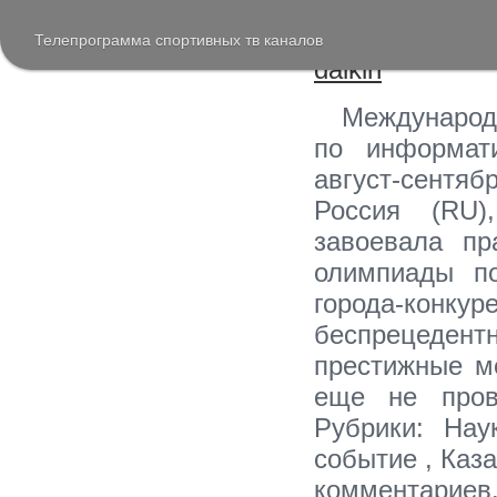
Передач Н
настенны
Телепрограмма спортивных тв каналов
daikin
Междунаро
по информати
август-сентя
Россия (RU)
завоевала пр
олимпиады по
города-кон
беспрецеден
престижные м
еще не пров
Рубрики: Нау
событие , Каза
комментариев.