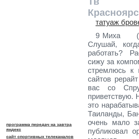
Тв Пр
Красноярс
татуаж бров
9 Миха (08
Слушай, когд
работать? Ра
сижу за компо
стремлюсь к 
сайтов рерайт
вас со Спру
приветствую. Н
это нарабатыв
Таиланды, Бан
очень мало з
программа передач на завтра
яндекс
публиковал о
сайт спортивных телеканалов