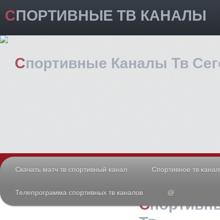
СПОРТИВНЫЕ ТВ КАНАЛЫ
Спортивные Каналы Тв Се
Скачать матч тв спортивный канал
Спортивное тв кана
Телепрограмма спортивных тв каналов
@
Спортивные Каналы