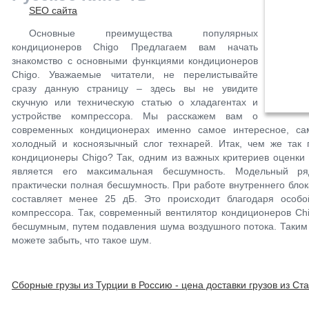
SEO сайта
Основные преимущества популярных
кондиционеров Chigo Предлагаем вам начать
знакомство с основными функциями кондиционеров
Chigo. Уважаемые читатели, не перелистывайте
сразу данную страницу – здесь вы не увидите
скучную или техническую статью о хладагентах и
устройстве компрессора. Мы расскажем вам о
современных кондиционерах именно самое интересное, с
холодный и косноязычный слог технарей. Итак, чем же так 
кондиционеры Chigo? Так, одним из важных критериев оценки
является его максимальная бесшумность. Модельный ря
практически полная бесшумность. При работе внутреннего бло
составляет менее 25 дБ. Это происходит благодаря особ
компрессора. Так, современный вентилятор кондиционеров Ch
бесшумным, путем подавления шума воздушного потока. Таким
можете забыть, что такое шум.
Сборные грузы из Турции в Россию - цена доставки грузов из Ст