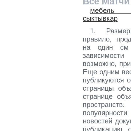
Все Матчи
мебель
сыктывкар
1. Размер
правило, про
на один см
зависимост
возможно, при
Еще одним ве
публикуются о
страницы объ
странице объ
пространств
популярност
новостей доку
публикацию о