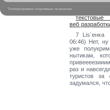
Сегодня Р
Тв
Телепрограмма спортивных тв каналов
текстовые
веб разработк
7 Lis`енк
06:46) Нет, н
уже полукрим
нытикам, кот
привеееезииии
раз и навсегд
туристов за
задумался, что